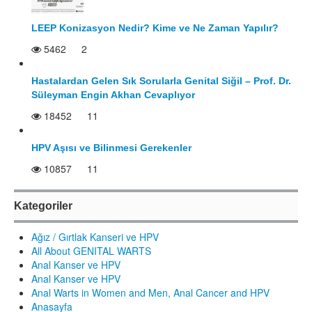
LEEP Konizasyon Nedir? Kime ve Ne Zaman Yapılır?
5462
2
Hastalardan Gelen Sık Sorularla Genital Siğil – Prof. Dr.
Süleyman Engin Akhan Cevaplıyor
18452
11
HPV Aşısı ve Bilinmesi Gerekenler
10857
11
Kategoriler
Ağız / Gırtlak Kanseri ve HPV
All About GENITAL WARTS
Anal Kanser ve HPV
Anal Kanser ve HPV
Anal Warts in Women and Men, Anal Cancer and HPV
Anasayfa