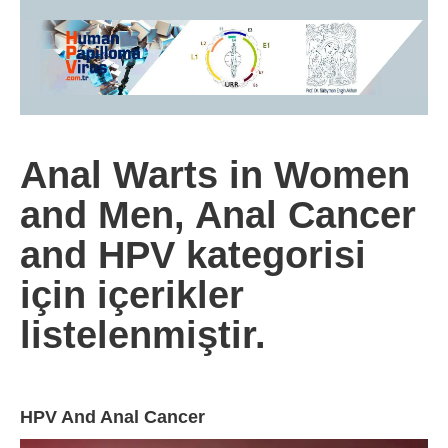
Anal Warts in Women
and Men, Anal Cancer
and HPV
kategorisi
için içerikler
listelenmiştir.
HPV And Anal Cancer