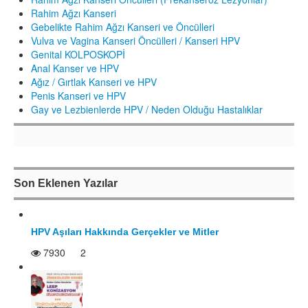
Rahim Ağzı Kanseri
Gebelikte Rahim Ağzı Kanseri ve Öncülleri
Vulva ve Vagina Kanseri Öncülleri / Kanseri HPV
Genital KOLPOSKOPİ
Anal Kanser ve HPV
Ağız / Gırtlak Kanseri ve HPV
Penis Kanseri ve HPV
Gay ve Lezbienlerde HPV / Neden Olduğu Hastalıklar
Son Eklenen Yazılar
HPV Aşıları Hakkında Gerçekler ve Mitler
7930
2