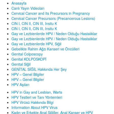
Anasayfa
Canlı Yayın Videoları
Cervical Cancer and Its Precursors in Pregnancy
Cervical Cancer Precursors (Precancerous Lesions)
CIN I, CIN II, CIN III, Insitu K
CIN I, CIN II, CIN III, Insitu K
Gay ve Lezbienlerde HPV / Neden Olduğu Hastalıklar
Gay ve Lezbienlerde HPV / Neden Olduğu Hastalıklar
Gay ve Lezbienlerde HPV, Siğil
Gebelikte Rahim Ağzı Kanseri ve Öncülleri
Genital Colposcopy
Genital KOLPOSKOPİ
Genital Siğil
GENİTAL SİĞİL Hakkında Her Şey
HPV – Genel Bilgiler
HPV – Genel Bilgiler
HPV Aşıları
HPV in Gay and Lesbian, Warts
HPV Testleri ve Tanı Yöntemleri
HPV Virüsü Hakkında Bilgi
Information About HPV Virus
Kadın ve Erkekte Anal Siğiller, Anal Kanser ve HPV