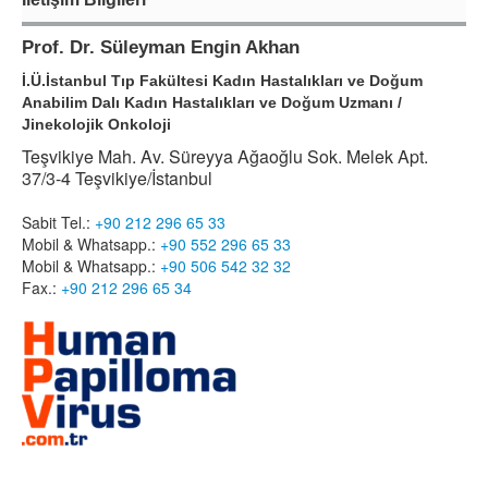
Prof. Dr. Süleyman Engin Akhan
İ.Ü.İstanbul Tıp Fakültesi Kadın Hastalıkları ve Doğum
Anabilim Dalı Kadın Hastalıkları ve Doğum Uzmanı /
Jinekolojik Onkoloji
Teşvikiye Mah. Av. Süreyya Ağaoğlu Sok. Melek Apt.
37/3-4 Teşvikiye/İstanbul
Sabit Tel.:
+90 212 296 65 33
Mobil & Whatsapp.:
+90 552 296 65 33
Mobil & Whatsapp.:
+90 506 542 32 32
Fax.:
+90 212 296 65 34