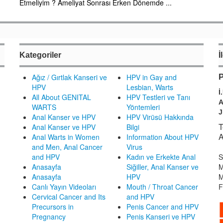
Etmeliyim ? Ameliyat Sonrası Erken Dönemde ...
Kategoriler
İ
Ağız / Gırtlak Kanseri ve
HPV in Gay and
P
HPV
Lesbian, Warts
İ
All About GENITAL
HPV Testleri ve Tanı
A
WARTS
Yöntemleri
J
Anal Kanser ve HPV
HPV Virüsü Hakkında
T
Anal Kanser ve HPV
Bilgi
A
Anal Warts in Women
Information About HPV
and Men, Anal Cancer
Virus
and HPV
Kadın ve Erkekte Anal
S
Anasayfa
Siğiller, Anal Kanser ve
M
Anasayfa
HPV
M
Canlı Yayın Videoları
Mouth / Throat Cancer
F
Cervical Cancer and Its
and HPV
Precursors in
Penis Cancer and HPV
Pregnancy
Penis Kanseri ve HPV