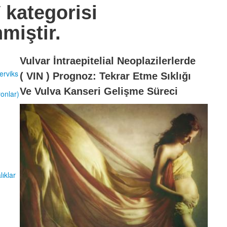
V
kategorisi
nmiştir.
Vulvar İntraepitelial Neoplazilerlerde
erviks
( VIN ) Prognoz: Tekrar Etme Sıklığı
Ve Vulva Kanseri Gelişme Süreci
onlar)
ıklar