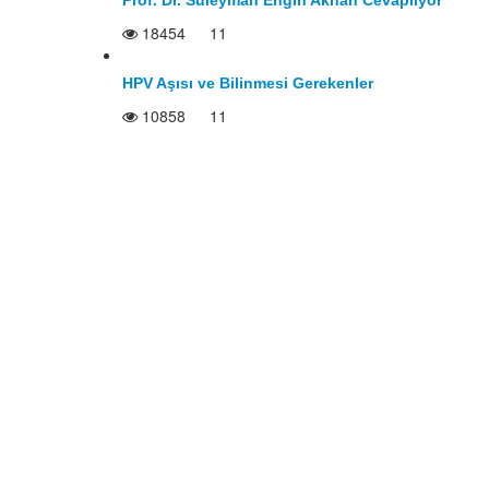
18454
11
HPV Aşısı ve Bilinmesi Gerekenler
10858
11