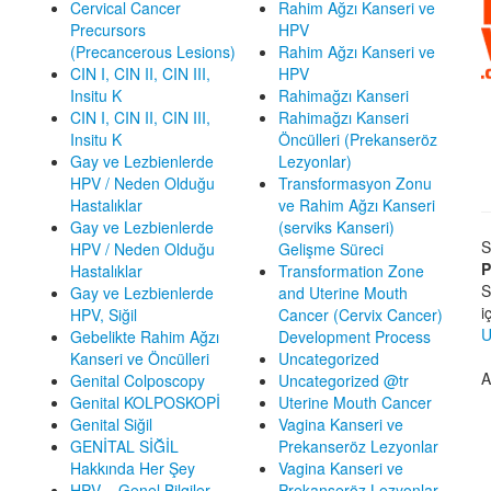
Cervical Cancer
Rahim Ağzı Kanseri ve
Precursors
HPV
(Precancerous Lesions)
Rahim Ağzı Kanseri ve
CIN I, CIN II, CIN III,
HPV
Insitu K
Rahimağzı Kanseri
CIN I, CIN II, CIN III,
Rahimağzı Kanseri
Insitu K
Öncülleri (Prekanseröz
Gay ve Lezbienlerde
Lezyonlar)
HPV / Neden Olduğu
Transformasyon Zonu
Hastalıklar
ve Rahim Ağzı Kanseri
Gay ve Lezbienlerde
(serviks Kanseri)
S
HPV / Neden Olduğu
Gelişme Süreci
P
Hastalıklar
Transformation Zone
S
Gay ve Lezbienlerde
and Uterine Mouth
i
HPV, Siğil
Cancer (Cervix Cancer)
U
Gebelikte Rahim Ağzı
Development Process
Kanseri ve Öncülleri
Uncategorized
A
Genital Colposcopy
Uncategorized @tr
Genital KOLPOSKOPİ
Uterine Mouth Cancer
Genital Siğil
Vagina Kanseri ve
GENİTAL SİĞİL
Prekanseröz Lezyonlar
Hakkında Her Şey
Vagina Kanseri ve
HPV – Genel Bilgiler
Prekanseröz Lezyonlar