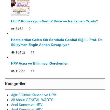
LEEP Konizasyon Nedir? Kime ve Ne Zaman Yapılır?
5462
2
Hastalardan Gelen Sık Sorularla Genital Siğil – Prof. Dr.
Süleyman Engin Akhan Cevaplıyor
18452
11
HPV Aşısı ve Bilinmesi Gerekenler
10857
11
Kategoriler
Ağız / Gırtlak Kanseri ve HPV
All About GENITAL WARTS
Anal Kanser ve HPV
Anal Kanser ve HPV