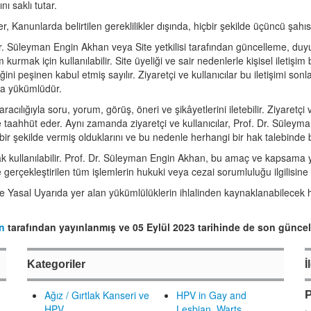
nı saklı tutar.
iler, Kanunlarda belirtilen gereklilikler dışında, hiçbir şekilde üçüncü şah
rof. Dr. Süleyman Engin Akhan veya Site yetkilisi tarafından güncelleme, du
kurmak için kullanılabilir. Site üyeliği ve sair nedenlerle kişisel iletişim b
ni peşinen kabul etmiş sayılır. Ziyaretçi ve kullanıcılar bu iletişimi sonl
a yükümlüdür.
a aracılığıyla soru, yorum, görüş, öneri ve şikâyetlerini iletebilir. Ziyaretçi 
taahhüt eder. Aynı zamanda ziyaretçi ve kullanıcılar, Prof. Dr. Süleyman 
 bir şekilde vermiş olduklarını ve bu nedenle herhangi bir hak talebinde
ak kullanılabilir. Prof. Dr. Süleyman Engin Akhan, bu amaç ve kapsama y
le gerçekleştirilen tüm işlemlerin hukuki veya cezai sorumluluğu ilgilisine a
mi ve Yasal Uyarıda yer alan yükümlülüklerin ihlalinden kaynaklanabilec
n
tarafından yayınlanmış ve 05 Eylül 2023 tarihinde de son güncell
Kategoriler
İ
Ağız / Gırtlak Kanseri ve
HPV in Gay and
P
HPV
Lesbian, Warts