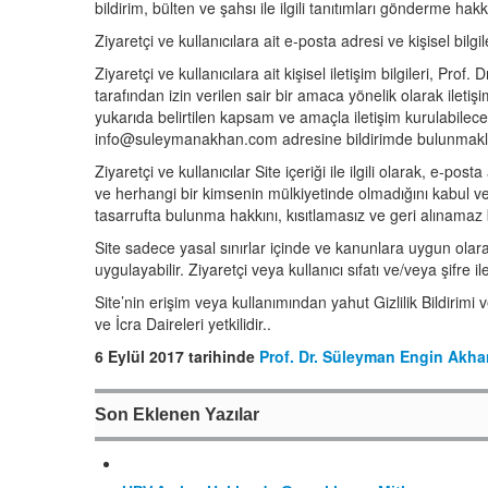
bildirim, bülten ve şahsı ile ilgili tanıtımları gönderme hakkı
Ziyaretçi ve kullanıcılara ait e-posta adresi ve kişisel bilg
Ziyaretçi ve kullanıcılara ait kişisel iletişim bilgileri, P
tarafından izin verilen sair bir amaca yönelik olarak iletişim 
yukarıda belirtilen kapsam ve amaçla iletişim kurulabileceği
info@suleymanakhan.com adresine bildirimde bulunmakl
Ziyaretçi ve kullanıcılar Site içeriği ile ilgili olarak, e-post
ve herhangi bir kimsenin mülkiyetinde olmadığını kabul ve 
tasarrufta bulunma hakkını, kısıtlamasız ve geri alınamaz
Site sadece yasal sınırlar içinde ve kanunlara uygun olar
uygulayabilir. Ziyaretçi veya kullanıcı sıfatı ve/veya şifre i
Site’nin erişim veya kullanımından yahut Gizlilik Bildiri
ve İcra Daireleri yetkilidir..
6 Eylül 2017 tarihinde
Prof. Dr. Süleyman Engin Akha
Son Eklenen Yazılar