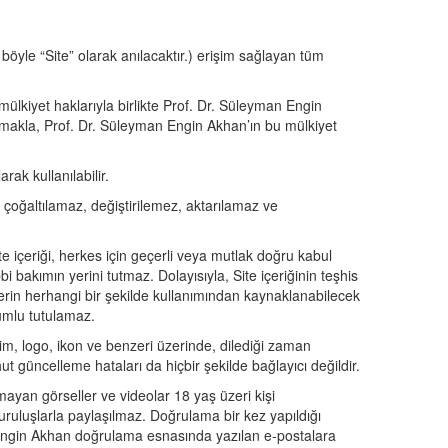
öyle “Site” olarak anılacaktır.) erişim sağlayan tüm
i mülkiyet haklarıyla birlikte Prof. Dr. Süleyman Engin
lanmakla, Prof. Dr. Süleyman Engin Akhan’ın bu mülkiyet
rak kullanılabilir.
- çoğaltılamaz, değiştirilemez, aktarılamaz ve
e içeriği, herkes için geçerli veya mutlak doğru kabul
bbi bakımın yerini tutmaz. Dolayısıyla, Site içeriğinin teşhis
ilerin herhangi bir şekilde kullanımından kaynaklanabilecek
rumlu tutulamaz.
sim, logo, ikon ve benzeri üzerinde, dilediği zaman
güncelleme hataları da hiçbir şekilde bağlayıcı değildir.
lmayan görseller ve videolar 18 yaş üzeri kişi
ruluşlarla paylaşılmaz. Doğrulama bir kez yapıldığı
n Engin Akhan doğrulama esnasında yazılan e-postalara