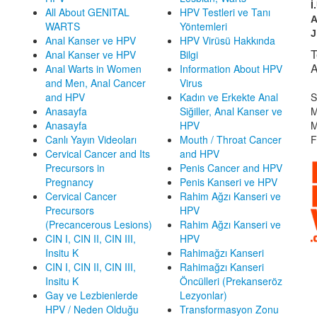
İ
All About GENITAL
HPV Testleri ve Tanı
A
WARTS
Yöntemleri
J
Anal Kanser ve HPV
HPV Virüsü Hakkında
T
Anal Kanser ve HPV
Bilgi
A
Anal Warts in Women
Information About HPV
and Men, Anal Cancer
Virus
and HPV
Kadın ve Erkekte Anal
S
Anasayfa
Siğiller, Anal Kanser ve
M
Anasayfa
HPV
M
Canlı Yayın Videoları
Mouth / Throat Cancer
F
Cervical Cancer and Its
and HPV
Precursors in
Penis Cancer and HPV
Pregnancy
Penis Kanseri ve HPV
Cervical Cancer
Rahim Ağzı Kanseri ve
Precursors
HPV
(Precancerous Lesions)
Rahim Ağzı Kanseri ve
CIN I, CIN II, CIN III,
HPV
Insitu K
Rahimağzı Kanseri
CIN I, CIN II, CIN III,
Rahimağzı Kanseri
Insitu K
Öncülleri (Prekanseröz
Gay ve Lezbienlerde
Lezyonlar)
HPV / Neden Olduğu
Transformasyon Zonu