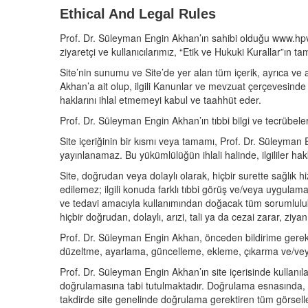
Ethical And Legal Rules
Prof. Dr. Süleyman Engin Akhan’ın sahibi olduğu www.hpv.c
ziyaretçi ve kullanıcılarımız, “Etik ve Hukuki Kurallar”ın 
Site’nin sunumu ve Site’de yer alan tüm içerik, ayrıca ve aç
Akhan’a ait olup, ilgili Kanunlar ve mevzuat çerçevesinde 
haklarını ihlal etmemeyi kabul ve taahhüt eder.
Prof. Dr. Süleyman Engin Akhan’ın tıbbi bilgi ve tecrübeler
Site içeriğinin bir kısmı veya tamamı, Prof. Dr. Süleyman 
yayınlanamaz. Bu yükümlülüğün ihlali halinde, ilgililer hak
Site, doğrudan veya dolaylı olarak, hiçbir surette sağlık 
edilemez; ilgili konuda farklı tıbbi görüş ve/veya uygulamala
ve tedavi amacıyla kullanımından doğacak tüm sorumluluk zi
hiçbir doğrudan, dolaylı, arızi, tali ya da cezai zarar, 
Prof. Dr. Süleyman Engin Akhan, önceden bildirime gerek ka
düzeltme, ayarlama, güncelleme, ekleme, çıkarma ve/veya d
Prof. Dr. Süleyman Engin Akhan’ın site içerisinde kullanıla
doğrulamasına tabi tutulmaktadır. Doğrulama esnasında, zi
takdirde site genelinde doğrulama gerektiren tüm görsell