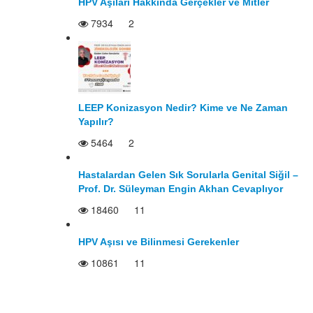
HPV Aşıları Hakkında Gerçekler ve Mitler
7934
2
LEEP Konizasyon Nedir? Kime ve Ne Zaman
Yapılır?
5464
2
Hastalardan Gelen Sık Sorularla Genital Siğil –
Prof. Dr. Süleyman Engin Akhan Cevaplıyor
18460
11
HPV Aşısı ve Bilinmesi Gerekenler
10861
11