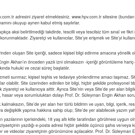
om.tr adresini ziyaret etmektesiniz. www.hpv.com.tr sitesine (bundan b
tamamını okuyup aynen kabul etmiş sayılırlar.
ıkça aksi belirtilmediği takdirde, tescilli veya tescilsiz tüm sınaî ve fikr
korunmaktadır. Ziyaretçi ve kullanıcılar, Site’ye erişmek ve Site’yi kul
inden oluşan Site içeriği, sadece kişisel bilgi edinme amacına yönelik ola
Engin Akhan’ın önceden yazılı izni olmaksızın -içeriği görüntüleme hariç
kında hukuki ve cezai süreç başlatılır.
hizmeti sunmaz; kişisel teşhis ve tedaviye yönlendirme amacı taşımaz. Sit
r olabilir. Site üzerinden edinilen bir bilgi, hiçbir şekilde profesyonel tı
yaretçi ve kullanıcıya aittir. Ayrıca Site’nin veya Site’de yer alan bilg
ziyan, hasar veya sorumluluktan dolayı Prof. Dr. Süleyman Engin Akhan so
lmaksızın, Site’de yer alan her türlü bildirim ve uyarı, bilgi, içerik, re
eğişiklik yapma hakkına sahip olup; Site’de yer alabilecek yazım yahut 
n yazılarının içerisindeki, 18 yaş altı kitle tarafından görülmesi uygun o
yaetçinin yazdığı e-posta adresi hiçbir şekilde üçüncü şahıs ve/veya ku
er ve videolar ziyaretçinin görünümüne açılacaktır. Prof. Dr. Süleyma