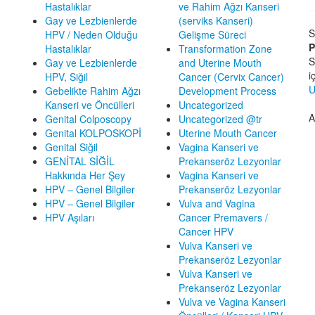
Hastalıklar
ve Rahim Ağzı Kanseri
Gay ve Lezbienlerde
(serviks Kanseri)
S
HPV / Neden Olduğu
Gelişme Süreci
P
Hastalıklar
Transformation Zone
S
Gay ve Lezbienlerde
and Uterine Mouth
i
HPV, Siğil
Cancer (Cervix Cancer)
U
Gebelikte Rahim Ağzı
Development Process
Kanseri ve Öncülleri
Uncategorized
A
Genital Colposcopy
Uncategorized @tr
Genital KOLPOSKOPİ
Uterine Mouth Cancer
Genital Siğil
Vagina Kanseri ve
GENİTAL SİĞİL
Prekanseröz Lezyonlar
Hakkında Her Şey
Vagina Kanseri ve
HPV – Genel Bilgiler
Prekanseröz Lezyonlar
HPV – Genel Bilgiler
Vulva and Vagina
HPV Aşıları
Cancer Premavers /
Cancer HPV
Vulva Kanseri ve
Prekanseröz Lezyonlar
Vulva Kanseri ve
Prekanseröz Lezyonlar
Vulva ve Vagina Kanseri